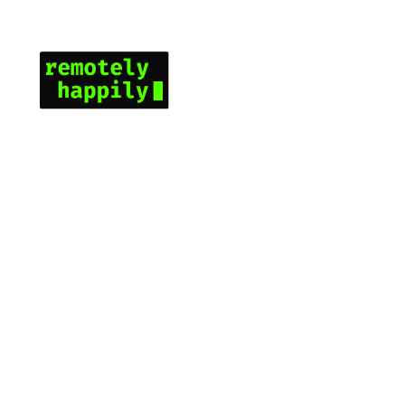
콘
텐
츠
로
바
로
가
기