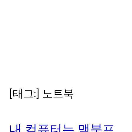
[태그:]
노트북
내 컴퓨터는 맥북프