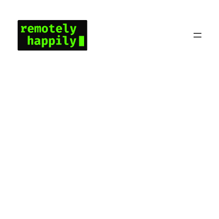
콘
텐
츠
로
바
로
가
기